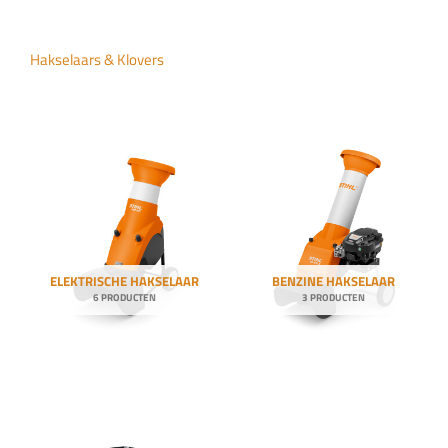
genscharen
Hakselaars & Klovers
dblazers
maaiers
vers
niging
bimachines
ELEKTRISCHE HAKSELAAR
BENZINE HAKSELAAR
6 PRODUCTEN
3 PRODUCTEN
ersen