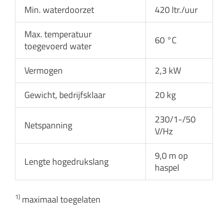
Min. waterdoorzet
420 ltr./uur
Max. temperatuur
60 °C
toegevoerd water
Vermogen
2,3 kW
Gewicht, bedrijfsklaar
20 kg
230/1-/50
Netspanning
V/Hz
9,0 m op
Lengte hogedrukslang
haspel
1)
maximaal toegelaten