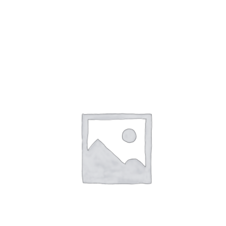
Doe het zelf
Huishoudelijk
Werkkleding
Bewatering