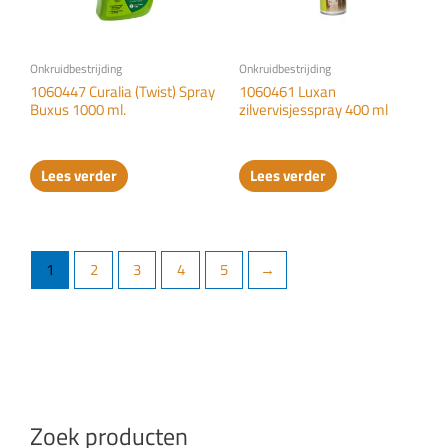
Onkruidbestrijding
Onkruidbestrijding
1060447 Curalia (Twist) Spray
1060461 Luxan
Buxus 1000 ml.
zilvervisjesspray 400 ml
Lees verder
Lees verder
1
2
3
4
5
→
Zoek producten