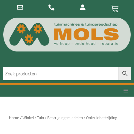
Ga
Winke
naar
de
inhoud
Tuin
Home
/
Winkel
/
Tuin
/
Bestrijdingsmiddelen
/ Onkruidbestrijding
Dier