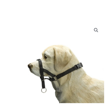
Doe het zelf
Huishoudelijk
Werkkleding
Bewatering