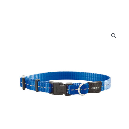
Doe het zelf
Huishoudelijk
Utility
Werkkleding
Halsband
S
Bewatering
Blue
aantal