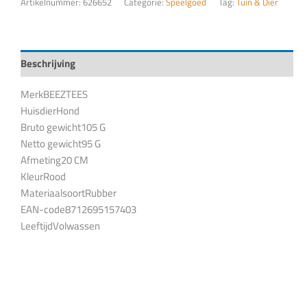
Artikelnummer:
626652
Categorie:
Speelgoed
Tag:
Tuin & Dier
Beschrijving
MerkBEEZTEES
HuisdierHond
Bruto gewicht105 G
Netto gewicht95 G
Afmeting20 CM
KleurRood
MateriaalsoortRubber
EAN-code8712695157403
LeeftijdVolwassen