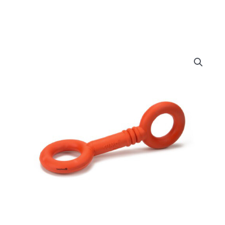
Doe het zelf
Huishoudelijk
Werkkleding
Bewatering