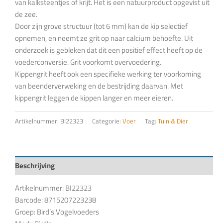
van kalksteentjes of krijt. Het is een natuurproduct opgevist uit
de zee.
Door zijn grove structuur (tot 6 mm) kan de kip selectief
opnemen, en neemt ze grit op naar calcium behoefte. Uit
onderzoek is gebleken dat dit een positief effect heeft op de
voederconversie. Grit voorkomt overvoedering.
Kippengrit heeft ook een specifieke werking ter voorkoming
van beenderverweking en de bestrijding daarvan. Met
kippengrit leggen de kippen langer en meer eieren.
Artikelnummer:
BI22323
Categorie:
Voer
Tag:
Tuin & Dier
Beschrijving
Artikelnummer: BI22323
Barcode: 8715207223238
Groep: Bird’s Vogelvoeders