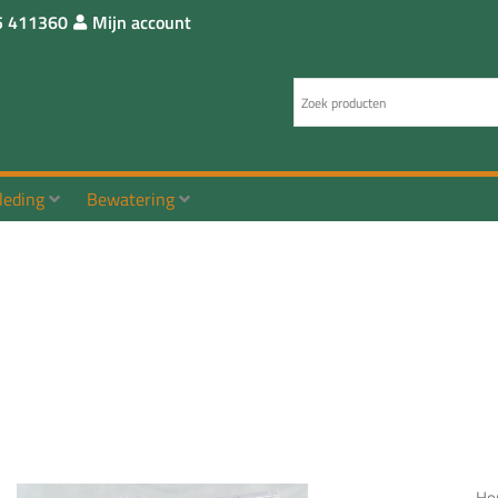
5 411360
Mijn account
leding
Bewatering
Ho