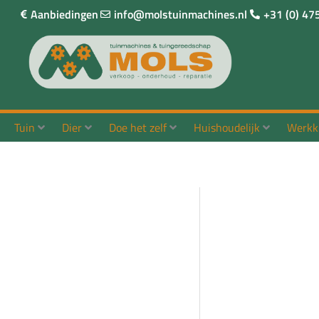
Ga
Aanbiedingen
info@molstuinmachines.nl
+31 (0) 47
naar
de
inhoud
Tuin
Dier
Doe het zelf
Huishoudelijk
Werkk