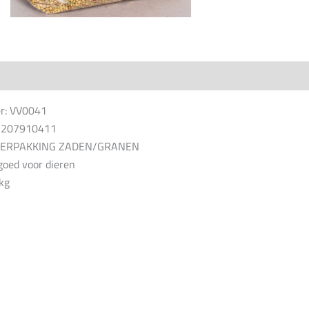
r: VV0041
15207910411
NVERPAKKING ZADEN/GRANEN
goed voor dieren
kg