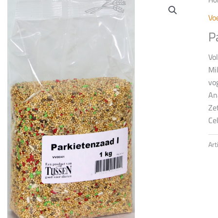
Vo
P
Vo
Mi
vo
An
Ze
Cel
Ar