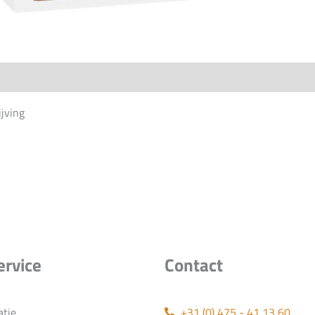
jving
ervice
Contact
atie
+31 (0) 475 - 41 13 60