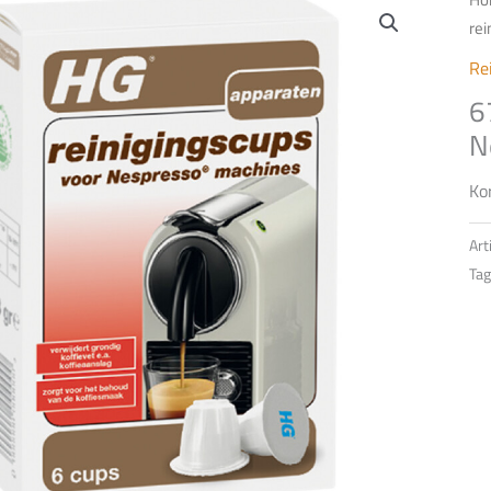
re
Re
6
N
Ko
Ar
Tag