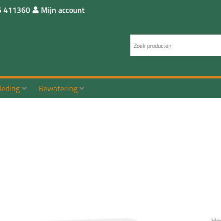
5 411360
Mijn account
leding
Bewatering
Ho