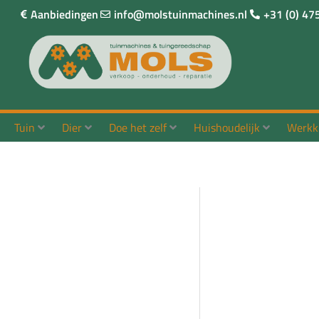
Ga
Aanbiedingen
info@molstuinmachines.nl
+31 (0) 47
naar
de
inhoud
Tuin
Dier
Doe het zelf
Huishoudelijk
Werkk