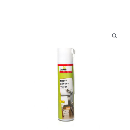
Doe het zelf
Huishoudelijk
Werkkleding
Bewatering