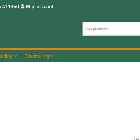
5 411360
Mijn account
leding
Bewatering
Ho