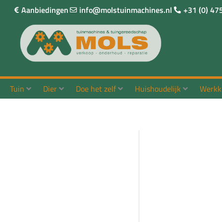
Ga
Aanbiedingen
info@molstuinmachines.nl
+31 (0) 47
naar
de
inhoud
Tuin
Dier
Doe het zelf
Huishoudelijk
Werkk