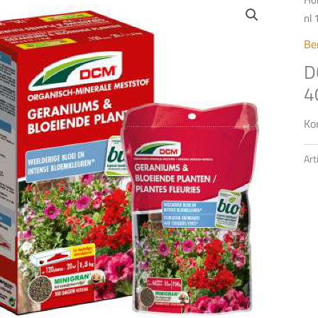
nl 
Be
D
4
Ko
Ar