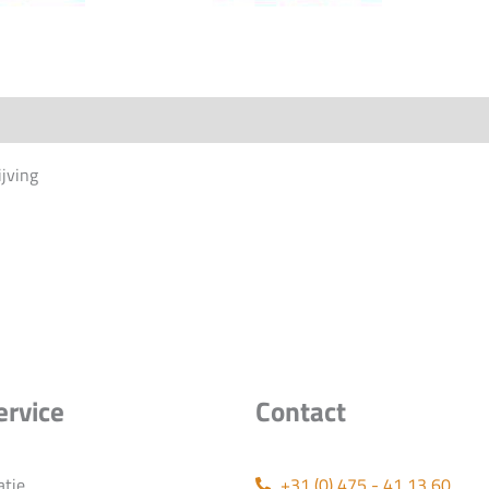
jving
ervice
Contact
atie
+31 (0) 475 - 41 13 60