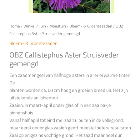
Home
/
Winkel
/
Tuin
/
Moestuin
/
Bloem- & Groentezaden
/ OBZ
Callistephus Aster Struisveder gemengd
Bloem- & Groentezaden
OBZ Callistephus Aster Struisveder
gemengd
Een zaadmengsel van halfhoge asters in allerlei warme tinten.
De
planten worden ca. 60 cm hoog en groeien breed uit. Het zijn
uitstekende snijbloemen.
Zaaien: in maart-april onder glas of in een zaaibakje
binnenshuis.
Vanaf half april tot eind mei zaait u buiten in de vollegrond,
maar eerst onder glas zaaien geeft meestal betere resultaten.
Zaai op enigszins vochtige grond. Het zaad maar heel dun