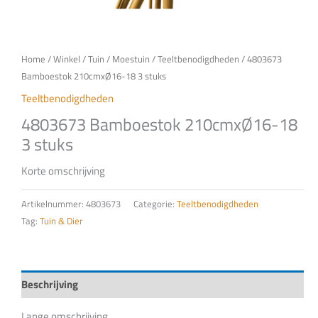
Home
/
Winkel
/
Tuin
/
Moestuin
/
Teeltbenodigdheden
/ 4803673
Bamboestok 210cmxØ16-18 3 stuks
Teeltbenodigdheden
4803673 Bamboestok 210cmxØ16-18
3 stuks
Korte omschrijving
Artikelnummer:
4803673
Categorie:
Teeltbenodigdheden
Tag:
Tuin & Dier
Beschrijving
Lange omschrijving