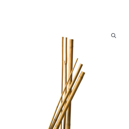
Doe het zelf
Huishoudelijk
Werkkleding
Bewatering