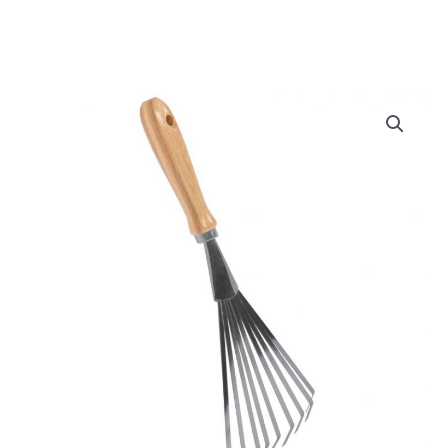
Doe het zelf
Huishoudelijk
Werkkleding
Bewatering