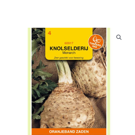
Doe het zelf
Huishoudelijk
Werkkleding
Bewatering