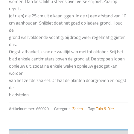
worden. Dan beschikt u steeds over verse snijbiet. Zaai op
regels
(of rijen) die 25 cm uit elkaar liggen. In de rij een afstand van 10
cm aanhouden. Snijbiet doet het goed op iedere grond. Houd
de
grond wel voldoende vochtig: bij droog weer regelmatig gieten
dus.
Oogst: afhankelijk van de zaaitijd van mei tot oktober. Snij het
blad enkele centimeters boven de grond af. De stoppels lopen
opnieuw uit, zodat na enkele weken opnieuw geoogst kan
worden
van het zelfde zaaisel. Of laat de planten doorgroeien en oogst
de
bladstelen.
Artikelnummer:
660929
Categorie:
Zaden
Tag:
Tuin & Dier