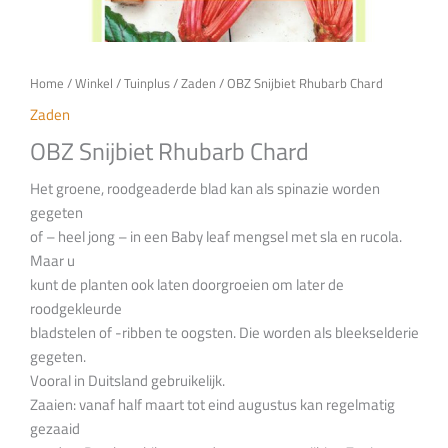
Home
/
Winkel
/
Tuinplus
/
Zaden
/ OBZ Snijbiet Rhubarb Chard
Zaden
OBZ Snijbiet Rhubarb Chard
Het groene, roodgeaderde blad kan als spinazie worden
gegeten
of – heel jong – in een Baby leaf mengsel met sla en rucola.
Maar u
kunt de planten ook laten doorgroeien om later de
roodgekleurde
bladstelen of -ribben te oogsten. Die worden als bleekselderie
gegeten.
Vooral in Duitsland gebruikelijk.
Zaaien: vanaf half maart tot eind augustus kan regelmatig
gezaaid